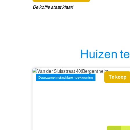
De koffie staat klaar!
Huizen t
Te koop
Duurzame instapklare hoekwoning