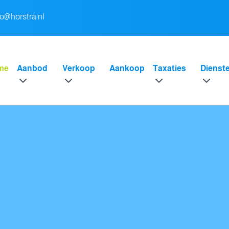
fo@horstra.nl
me
Aanbod
Verkoop
Aankoop
Taxaties
Dienst