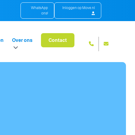
WhatsApp
Inloggen op Move.nl
ons!
en
Over ons
Contact