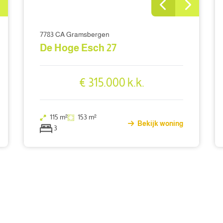
7783 CA Gramsbergen
De Hoge Esch 27
€ 315.000 k.k.
115 m²
153 m²
Bekijk woning
3