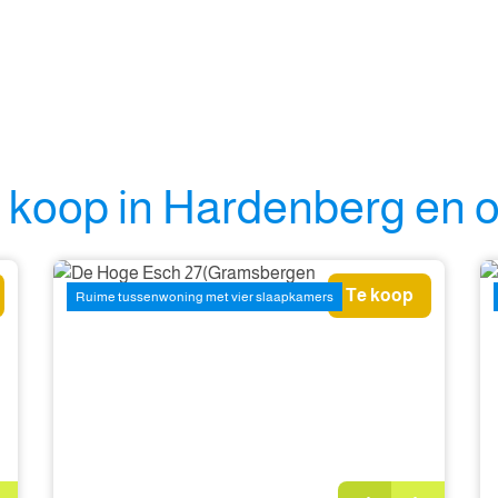
e koop in Hardenberg en 
Te koop
Ruime tussenwoning met vier slaapkamers