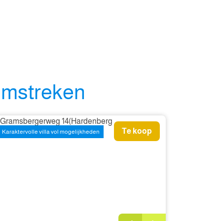
omstreken
Te koop
Karaktervolle villa vol mogelijkheden