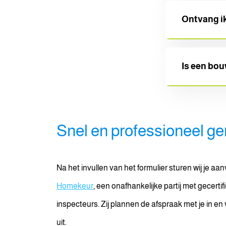
Ja, dat is ze
Ontvang ik
bevindingen
Ja, na afloop
Is een bou
kostenindica
Nee, een bou
Snel en professioneel ge
aankoop van
Na het invullen van het formulier sturen wij je aa
Homekeur
, een onafhankelijke partij met gecert
inspecteurs. Zij plannen de afspraak met je in en
uit.