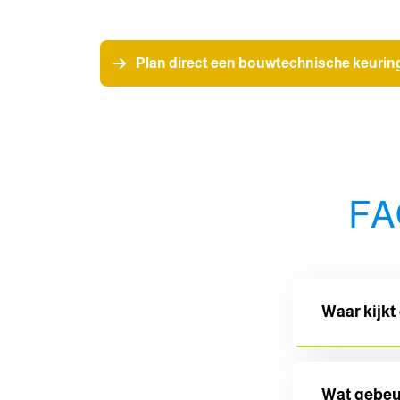
Plan direct een bouwtechnische keurin
FA
Waar kijkt
De inspecteu
Wat gebeu