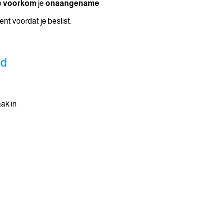
o
voorkom
je
onaangename
nt voordat je beslist.
ld
ak in