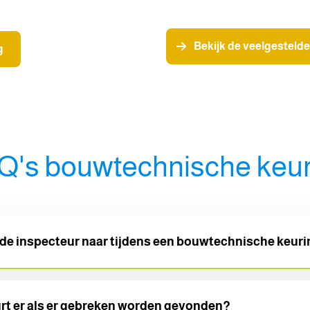
Bekijk de veelgesteld
g
Q's bouwtechnische keur
 de inspecteur naar tijdens een bouwtechnische keur
r beoordeelt onder andere de constructie en fundering, gevels en
rt er als er gebreken worden gevonden?