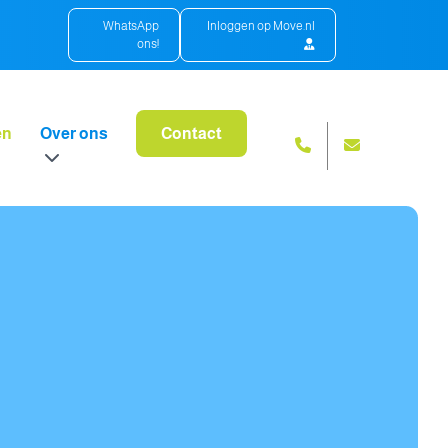
WhatsApp
Inloggen op Move.nl
ons!
en
Over ons
Contact