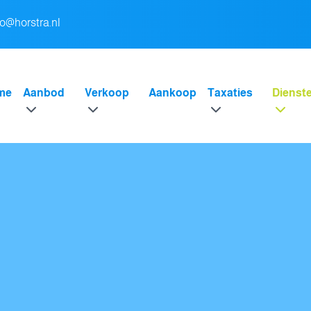
fo@horstra.nl
me
Aanbod
Verkoop
Aankoop
Taxaties
Dienst