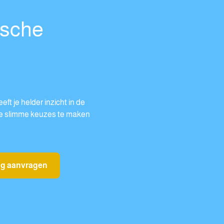
ische
t je helder inzicht in de
 je slimme keuzes te maken
ng aanvragen