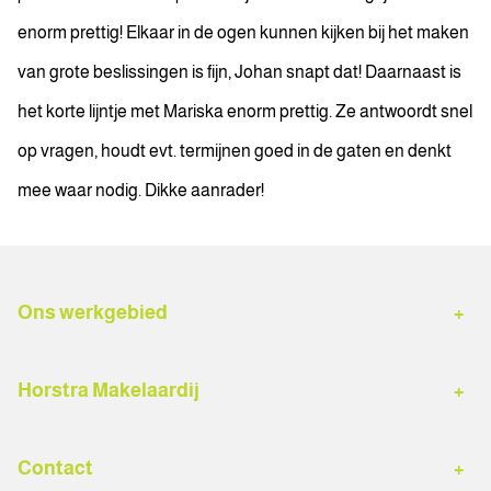
enorm prettig! Elkaar in de ogen kunnen kijken bij het maken
van grote beslissingen is fijn, Johan snapt dat! Daarnaast is
het korte lijntje met Mariska enorm prettig. Ze antwoordt snel
op vragen, houdt evt. termijnen goed in de gaten en denkt
mee waar nodig. Dikke aanrader!
Ons werkgebied
Hardenberg
Buitengebied Hardenberg
Horstra Makelaardij
Gramsbergen
Dedemsvaart
Woningaanbod
Diensten
Ommen
Sibculo
Contact
Verkoopmakelaar
Aankoopmakelaar