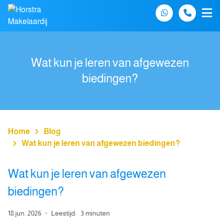
Spring naar inhoud
Wat kun je leren van afgewezen
biedingen?
Home
Blog
Wat kun je leren van afgewezen biedingen?
Wat kun je leren van afgewezen
biedingen?
18 jun. 2026
·
Leestijd:
3 minuten