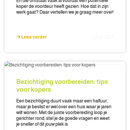
En die ontstaat vaak al voordat een potentiële
vraagprijs
koper de voordeur heeft gezien. Hoe dat in zijn
werk gaat? Daar vertellen we je graag meer over!
Lees verder
23 jul. 2026
Bezichtiging
voorbereiden:
tips
Bezichtiging voorbereiden: tips
voor
voor kopers
kopers
Een bezichtiging duurt vaak maar een halfuur,
maar je beslist er wel over een huis waar je jaren
wilt wonen. Met de juiste voorbereiding loop je
gerichter rond, stel je de goede vragen en weet
je sneller of dit jouw plek is.