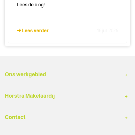
Lees de blog!
Lees verder
16 jul. 2026
Ons werkgebied
Hardenberg
Buitengebied Hardenberg
Horstra Makelaardij
Gramsbergen
Dedemsvaart
Woningaanbod
Diensten
Ommen
Sibculo
Contact
Verkoopmakelaar
Aankoopmakelaar
Lutten
Kloosterhaar
Algemeen nummer
Gratis waardebepaling
Taxaties