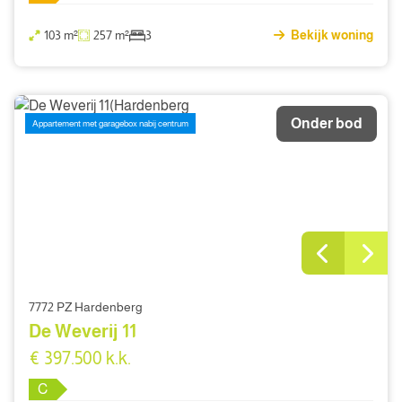
103 m²
257 m²
3
Bekijk woning
Onder bod
Appartement met garagebox nabij centrum
7772 PZ Hardenberg
De Weverij 11
€ 397.500 k.k.
C