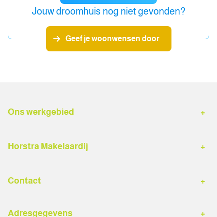
Jouw droomhuis nog niet gevonden?
Geef je woonwensen door
Ons werkgebied
Hardenberg
Buitengebied Hardenberg
Horstra Makelaardij
Gramsbergen
Dedemsvaart
Woningaanbod
Diensten
Ommen
Sibculo
Contact
Verkoopmakelaar
Aankoopmakelaar
Lutten
Kloosterhaar
Algemeen nummer
Gratis waardebepaling
Taxaties
Bruchterveld
Bergentheim
Adresgegevens