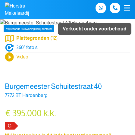
Spring naar inhoud
Verkocht onder voorbehoud
Vrijstaande kluswoning nabij centrum
Plattegronden (12)
360° foto's
Video
Burgemeester Schuitestraat 40
7772 BT Hardenberg
€ 395.000 k.k.
G